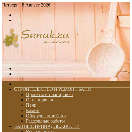
Четверг , 6 Август 2026
Войти
Switch
skin
Меню
Switch
skin
ГЛАВНАЯ
СТРОИТЕЛЬСТВО И РЕМОНТ БАНИ
Проекты и планировка
Окна и двери
Печи
Камни
Оборудование бани
Раздельные работы
БАННЫЕ ПРИНАДЛЕЖНОСТИ
Все о вениках