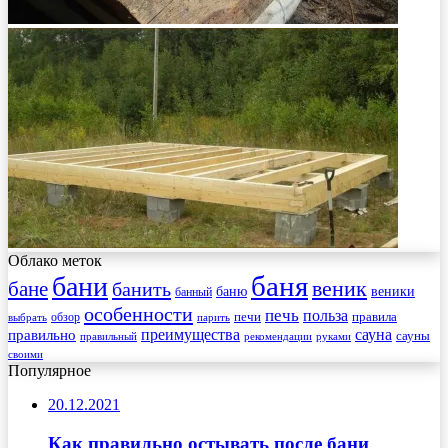
Облако меток
баня
бани
веник
бане
банить
веники
баню
банный
особенности
печь
польза
правила
обзор
печи
выбрать
парить
преимущества
сауна
правильно
сауны
рекомендации
правильный
руками
своими
Популярное
20.12.2021
Как правильно остывать после бани