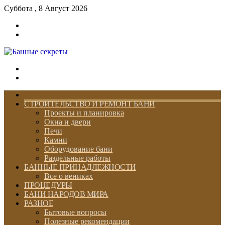
Суббота , 8 Август 2026
Войти
Switch
skin
Меню
Switch
skin
ГЛАВНАЯ
СТРОИТЕЛЬСТВО И РЕМОНТ БАНИ
Проекты и планировка
Окна и двери
Печи
Камни
Оборудование бани
Раздельные работы
БАННЫЕ ПРИНАДЛЕЖНОСТИ
Все о вениках
ПРОЦЕДУРЫ
БАНИ НАРОДОВ МИРА
РАЗНОЕ
Бытовые вопросы
Полезные рекомендации