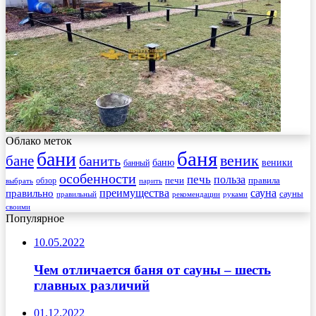
Облако меток
баня
бани
веник
бане
банить
веники
баню
банный
особенности
печь
польза
правила
обзор
печи
выбрать
парить
преимущества
сауна
правильно
сауны
рекомендации
правильный
руками
своими
Популярное
10.05.2022
Чем отличается баня от сауны – шесть
главных различий
01.12.2022