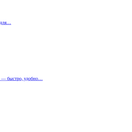
 для…
т — быстро, удобно…