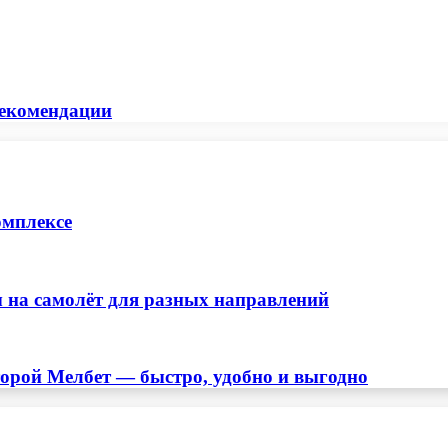
рекомендации
омплексе
 на самолёт для разных направлений
торой Мелбет — быстро, удобно и выгодно