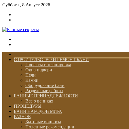
Суббота , 8 Август 2026
Войти
Switch
skin
Меню
Switch
skin
ГЛАВНАЯ
СТРОИТЕЛЬСТВО И РЕМОНТ БАНИ
Проекты и планировка
Окна и двери
Печи
Камни
Оборудование бани
Раздельные работы
БАННЫЕ ПРИНАДЛЕЖНОСТИ
Все о вениках
ПРОЦЕДУРЫ
БАНИ НАРОДОВ МИРА
РАЗНОЕ
Бытовые вопросы
Полезные рекомендации