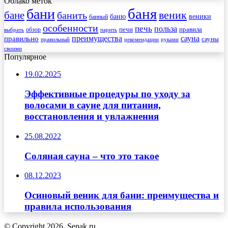
Облако меток
баня
бани
веник
бане
банить
веники
баню
банный
особенности
печь
польза
правила
обзор
печи
выбрать
парить
преимущества
сауна
правильно
сауны
рекомендации
правильный
руками
своими
Популярное
19.02.2025
Эффективные процедуры по уходу за
волосами в сауне для питания,
восстановления и увлажнения
25.08.2022
Соляная сауна – что это такое
08.12.2023
Осиновый веник для бани: преимущества и
правила использования
© Copyright 2026, Senak.ru