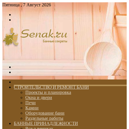
Пятница , 7 Август 2026
Войти
Switch
skin
Меню
Switch
skin
ГЛАВНАЯ
СТРОИТЕЛЬСТВО И РЕМОНТ БАНИ
Проекты и планировка
Окна и двери
Печи
Камни
Оборудование бани
Раздельные работы
БАННЫЕ ПРИНАДЛЕЖНОСТИ
Все о вениках